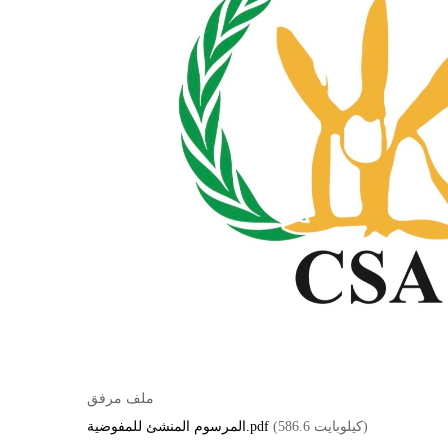
ملف مرفق
(586.6 كيلوبايت)
المرسوم المنشئ للمفوضية.pdf